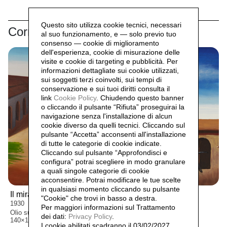
Questo sito utilizza cookie tecnici, necessari
Correlati
al suo funzionamento, e — solo previo tuo
consenso — cookie di miglioramento
dell'esperienza, cookie di misurazione delle
visite e cookie di targeting e pubblicità. Per
informazioni dettagliate sui cookie utilizzati,
sui soggetti terzi coinvolti, sui tempi di
conservazione e sui tuoi diritti consulta il
link
Cookie Policy
.
Chiudendo questo banner
o cliccando il pulsante “Rifiuta” proseguirai la
navigazione senza l'installazione di alcun
cookie diverso da quelli tecnici. Cliccando sul
pulsante “Accetta”
acconsenti all'installazione
di tutte le categorie di cookie indicate.
Cliccando sul pulsante “Approfondisci e
configura” potrai scegliere in modo granulare
a quali singole categorie di cookie
acconsentire. Potrai modificare le tue scelte
in qualsiasi momento cliccando su pulsante
Il miracolo del cane tagliato,
Sul far della sera,
1938
"Cookie" che trovi in basso a destra.
1930
Olio su tavola
Per maggiori informazioni sul Trattamento
48×20 cm
Olio su tela
dei dati:
Privacy Policy
.
140×192 cm
I cookie abilitati scadranno il 03/02/2027.