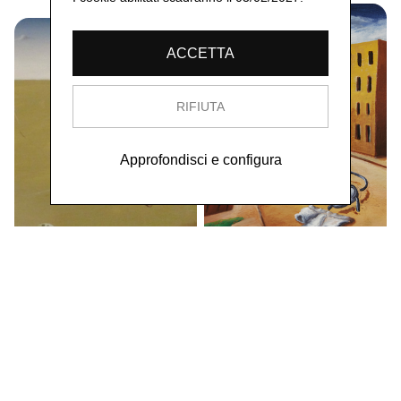
ACCETTA
RIFIUTA
Approfondisci e configura
Oggetto misterioso,
1930
Alcuni elementi
Olio su tela
architettonici,
40×30 cm
1927
Olio su tavola
40×30 cm